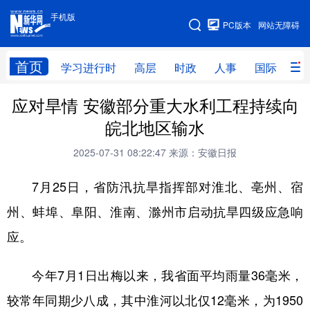
手机版
手机版
PC版本
网站无障碍
网站地图
首页
学习进行时
高层
时政
人事
国际
财
应对旱情 安徽部分重大水利工程持续向
学习进行时
高层
时政
人事
皖北地区输水
国际
财经
网评
港澳
2025-07-31 08:22:47
来源：安徽日报
台湾
思客智库
全球连线
教育
7月25日，省防汛抗旱指挥部对淮北、亳州、宿
科技
科创
量子
体育
州、蚌埠、阜阳、淮南、滁州市启动抗旱四级应急响
文化
书画
健康
军事
应。
访谈
视频
图片
政务
今年7月1日出梅以来，我省面平均雨量36毫米，
法律
中央文件
金融
汽车
较常年同期少八成，其中淮河以北仅12毫米，为1950
食品
人居
信息化
数字经济