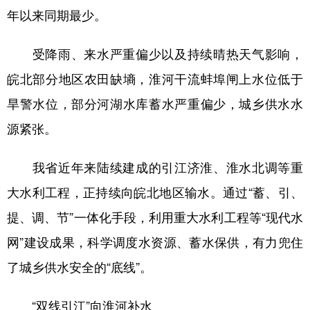
年以来同期最少。
学术中国
乡村振兴
银龄
溯源中国
受降雨、来水严重偏少以及持续晴热天气影响，
城市
旅游
能源
会展
皖北部分地区农田缺墒，淮河干流蚌埠闸上水位低于
彩票
娱乐
时尚
悦读
旱警水位，部分河湖水库蓄水严重偏少，城乡供水水
公益
一带一路
亚太网
上市公司
源紧张。
文化产业
我省近年来陆续建成的引江济淮、淮水北调等重
大水利工程，正持续向皖北地区输水。通过“蓄、引、
地方频道
提、调、节”一体化手段，利用重大水利工程等“现代水
北京
天津
河北
山西
网”建设成果，科学调度水资源、蓄水保供，有力兜住
辽宁
吉林
上海
江苏
了城乡供水安全的“底线”。
浙江
安徽
福建
江西
“双线引江”向淮河补水