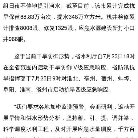
组日夜不停地提引河水。截至目前，该市累计完成抗
旱保苗88.83万亩次，提水348万立方米。机井检修累
计排查8008眼、修复1325眼，应急水源建设新打小口
井966眼。
鉴于当前干旱防御形势，省水利厅自7月23日18时
在全省范围内启动干旱防御Ⅳ级应急响应。省防汛抗
旱指挥部于7月25日9时对淮北、亳州、宿州、蚌埠、
阜阳、淮南、滁州市启动抗旱四级应急响应。
“我们要求各地加密监测预警、会商研判，滚动开
展旱情和供水形势分析，坚持蓄、引、提、调并举，
科学调度水利工程，及时开展应急水量调度，千方百