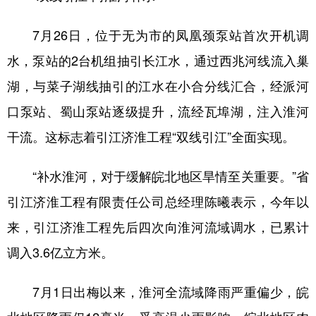
山东
河南
湖北
湖南
7月26日，位于无为市的凤凰颈泵站首次开机调
广东
广西
海南
重庆
水，泵站的2台机组抽引长江水，通过西兆河线流入巢
四川
贵州
云南
西藏
湖，与菜子湖线抽引的江水在小合分线汇合，经派河
陕西
甘肃
青海
宁夏
口泵站、蜀山泵站逐级提升，流经瓦埠湖，注入淮河
新疆
内蒙古
黑龙江
干流。这标志着引江济淮工程“双线引江”全面实现。
“补水淮河，对于缓解皖北地区旱情至关重要。”省
多语种频道
引江济淮工程有限责任公司总经理陈曦表示，今年以
English
Español
Français
عربى
来，引江济淮工程先后四次向淮河流域调水，已累计
Русский язык
日本語
한국어
调入3.6亿立方米。
Deutsch
Português
7月1日出梅以来，淮河全流域降雨严重偏少，皖