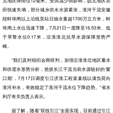
北地区降雨仅12毫米。受高温少雨影响，皖北地区农
田快速失墒，部分城乡供水水源紧张，淮河干流安徽
段蚌埠闸以上沿线泵站日抽水量超1700万立方米，蚌
埠闸上水位迅速下降，7月21日一度降至16.53米、低
于旱警水位0.17米，沿淮淮北抗旱水源保障形势严
峻。
“我们及时组织会商研判，加强沿淮淮北地区蓄水
和供需水形势分析，抢抓长江干流当前水源较好的‘窗
口期’，7月17日调度引江济淮工程菜巢线以满负荷向
淮河补水，有效稳定了淮河干流水位下降趋势。”省水
利厅有关负责人表示。
据了解，随着“双线引江”全面实现，目前通过引江