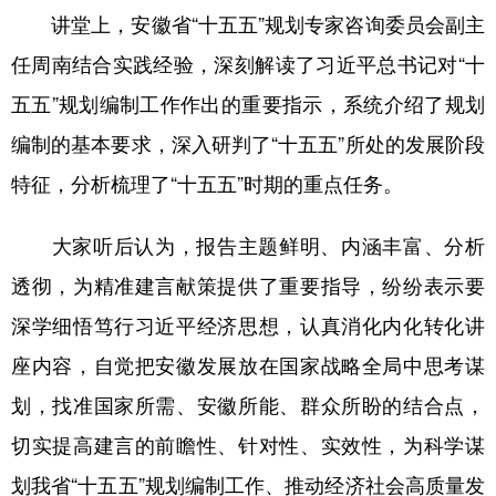
讲堂上，安徽省“十五五”规划专家咨询委员会副主
学术中国
乡村振兴
银龄
溯源中国
任周南结合实践经验，深刻解读了习近平总书记对“十
城市
旅游
能源
会展
五五”规划编制工作作出的重要指示，系统介绍了规划
彩票
娱乐
时尚
悦读
编制的基本要求，深入研判了“十五五”所处的发展阶段
特征，分析梳理了“十五五”时期的重点任务。
公益
一带一路
亚太网
上市公司
文化产业
大家听后认为，报告主题鲜明、内涵丰富、分析
透彻，为精准建言献策提供了重要指导，纷纷表示要
地方频道
深学细悟笃行习近平经济思想，认真消化内化转化讲
座内容，自觉把安徽发展放在国家战略全局中思考谋
北京
天津
河北
山西
划，找准国家所需、安徽所能、群众所盼的结合点，
辽宁
吉林
上海
江苏
切实提高建言的前瞻性、针对性、实效性，为科学谋
浙江
安徽
福建
江西
划我省“十五五”规划编制工作、推动经济社会高质量发