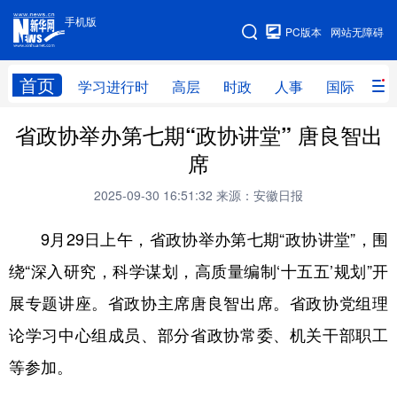
手机版
手机版
PC版本
网站无障碍
网站地图
首页
学习进行时
高层
时政
人事
国际
财
省政协举办第七期“政协讲堂” 唐良智出
学习进行时
高层
时政
人事
席
国际
财经
网评
港澳
2025-09-30 16:51:32
来源：安徽日报
台湾
思客智库
全球连线
教育
9月29日上午，省政协举办第七期“政协讲堂”，围
科技
科创
量子
体育
绕“深入研究，科学谋划，高质量编制‘十五五’规划”开
文化
书画
健康
军事
展专题讲座。省政协主席唐良智出席。省政协党组理
访谈
视频
图片
政务
论学习中心组成员、部分省政协常委、机关干部职工
法律
中央文件
金融
汽车
等参加。
食品
人居
信息化
数字经济