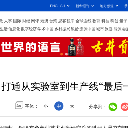
ENGLISH
新华报刊
地方频道
承
政
人事
国际
财经
网评
港澳
台湾
思客智库
全球连线
教育
科技
科创
量子
生活
信息化
数字经济
学术中国
乡村振兴
银龄
溯源中国
城市
旅游
能源
会
打通从实验室到生产线“最后
字体：
小
中
大
分享到：
音响起，铜陵有色产业技术创新研究院的科研人员立刻围