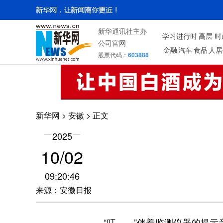
新华通讯社主办
学习进行时
高层
时
公司官网
金融
汽车
食品
人居
股票代码：
603888
新华网
>
安徽
> 正文
2025
10/02
09:20:46
来源：安徽日报
“叮……”伴着监测仪器的提示