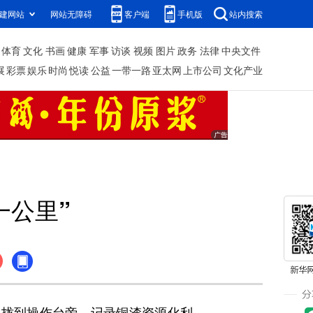
建网站
网站无障碍
客户端
手机版
站内搜索
体育
文化
书画
健康
军事
访谈
视频
图片
政务
法律
中央文件
展
彩票
娱乐
时尚
悦读
公益
一带一路
亚太网
上市公司
文化产业
一公里”
拢到操作台旁，记录铜渣资源化利