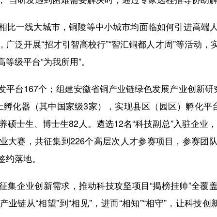
比一线大城市，铜陵等中小城市均面临如何引进高端人
广泛开展“招才引智高校行”“智汇铜都人才周”等活动，
等级平台“为我所用”。
台167个；组建安徽省铜产业链绿色发展产业创新研究
上孵化器（其中国家级3家），实现县区（园区）孵化平台
养硕士生、博士生82人。遴选12名“科技副总”入驻企业，
业大赛，共征集到226个高层次人才参赛项目，参赛团队
签约落地。
集企业创新需求，推动科技攻坚项目“揭榜挂帅”全覆盖
业链从“相望”到“相见”，进而“相知”“相守”，让科技创