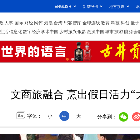
ENGLISH
新华报刊
地方频道
承
政
人事
国际
财经
网评
港澳
台湾
思客智库
全球连线
教育
科技
科创
量子
生活
信息化
数字经济
学术中国
乡村振兴
银龄
溯源中国
城市
旅游
能源
会
文商旅融合 烹出假日活力“
字体：
小
中
大
分享到：