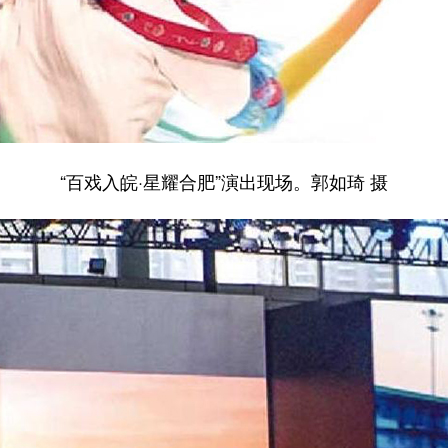
“百戏入皖·星耀合肥”演出现场。郭如琦 摄