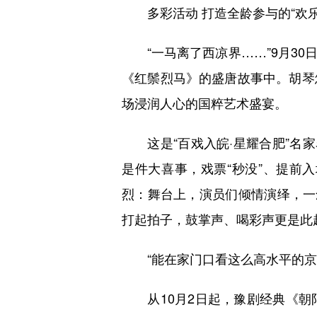
多彩活动 打造全龄参与的“欢乐
“一马离了西凉界……”9月30
《红鬃烈马》的盛唐故事中。胡琴
场浸润人心的国粹艺术盛宴。
这是“百戏入皖·星耀合肥”名家
是件大喜事，戏票“秒没”、提前
烈：舞台上，演员们倾情演绎，一
打起拍子，鼓掌声、喝彩声更是此
“能在家门口看这么高水平的京剧
从10月2日起，豫剧经典《朝