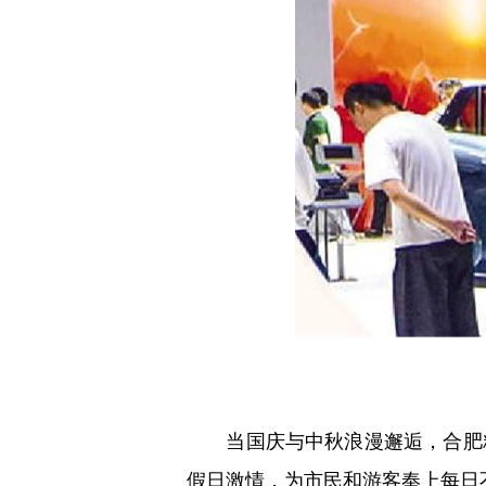
当国庆与中秋浪漫邂逅，合肥精
假日激情，为市民和游客奉上每日