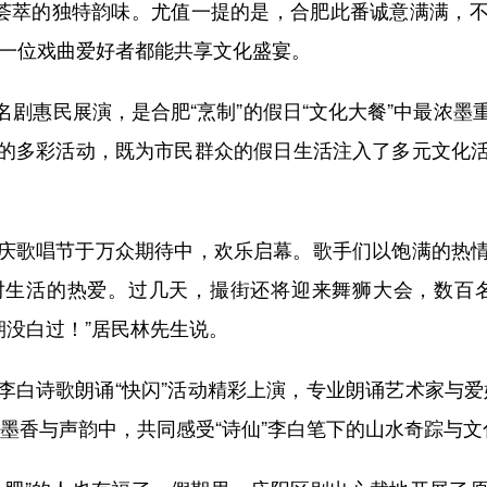
”荟萃的独特韵味。尤值一提的是，合肥此番诚意满满，
每一位戏曲爱好者都能共享文化盛宴。
剧惠民展演，是合肥“烹制”的假日“文化大餐”中最浓
的多彩活动，既为市民群众的假日生活注入了多元文化
歌唱节于万众期待中，欢乐启幕。歌手们以饱满的热情
对生活的热爱。过几天，撮街还将迎来舞狮大会，数百名
期没白过！”居民林先生说。
诗歌朗诵“快闪”活动精彩上演，专业朗诵艺术家与爱
墨香与声韵中，共同感受“诗仙”李白笔下的山水奇踪与文