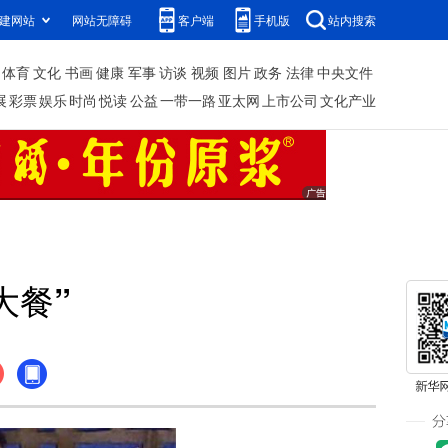
建网站
网站无障碍
客户端
手机版
站内搜索
体育
文化
书画
健康
军事
访谈
视频
图片
政务
法律
中央文件
展
彩票
娱乐
时尚
悦读
公益
一带一路
亚太网
上市公司
文化产业
大餐”