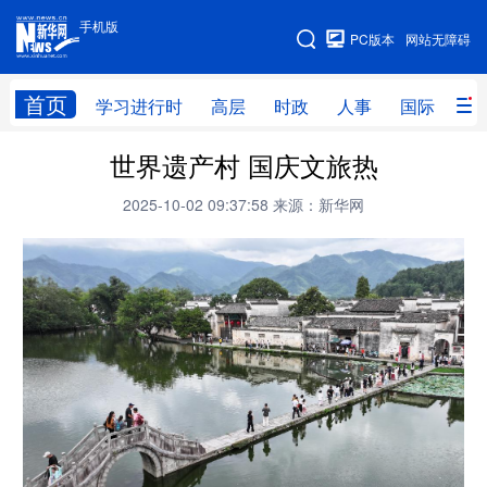
手机版
手机版
PC版本
网站无障碍
网站地图
首页
学习进行时
高层
时政
人事
国际
财
世界遗产村 国庆文旅热
学习进行时
高层
时政
人事
2025-10-02 09:37:58
来源：新华网
国际
财经
网评
港澳
台湾
思客智库
全球连线
教育
科技
科创
量子
体育
文化
书画
健康
军事
访谈
视频
图片
政务
法律
中央文件
金融
汽车
食品
人居
信息化
数字经济