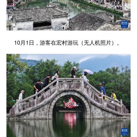
山东
河南
湖北
湖南
广东
广西
海南
重庆
四川
贵州
云南
西藏
陕西
甘肃
青海
宁夏
10月1日，游客在宏村游玩（无人机照片）。
新疆
内蒙古
黑龙江
多语种频道
English
Español
Français
عربى
Русский язык
日本語
한국어
Deutsch
Português