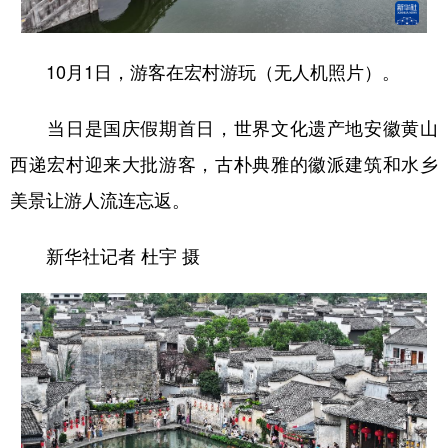
学术中国
乡村振兴
银龄
溯源中国
10月1日，游客在宏村游玩（无人机照片）。
城市
旅游
能源
会展
彩票
娱乐
时尚
悦读
当日是国庆假期首日，世界文化遗产地安徽黄山
西递宏村迎来大批游客，古朴典雅的徽派建筑和水乡
公益
一带一路
亚太网
上市公司
美景让游人流连忘返。
文化产业
新华社记者 杜宇 摄
地方频道
北京
天津
河北
山西
辽宁
吉林
上海
江苏
浙江
安徽
福建
江西