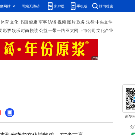
建网站
网站无障碍
客户端
手机版
站内搜索
体育
文化
书画
健康
军事
访谈
视频
图片
政务
法律
中央文件
展
彩票
娱乐
时尚
悦读
公益
一带一路
亚太网
上市公司
文化产业
儿来到安徽楚文化博物馆，在“考古盲