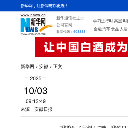
新华通讯社主办
学习进行时
高层
时
公司官网
金融
汽车
食品
人居
股票代码：
603888
新华网
>
安徽
> 正文
2025
10/03
09:13:49
来源：安徽日报
“我挖到了宝剑！”“哇，我这里是