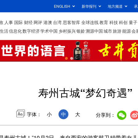
ENGLISH
新华报刊
地方频道
承
政
人事
国际
财经
网评
港澳
台湾
思客智库
全球连线
教育
科技
科创
量子
生活
信息化
数字经济
学术中国
乡村振兴
银龄
溯源中国
城市
旅游
能源
会
寿州古城“梦幻奇遇”
字体：
小
中
大
分享到：
寿州古城！”10月2日，来自西安的游客韩卫娟带着女