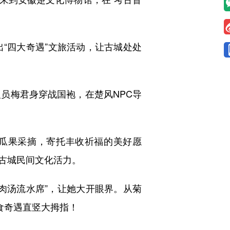
出“四大奇遇”文旅活动，让古城处处
员梅君身穿战国袍，在楚风NPC导
瓜果采摘，寄托丰收祈福的美好愿
古城民间文化活力。
牛肉汤流水席”，让她大开眼界。从菊
食奇遇直竖大拇指！